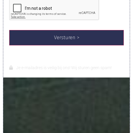
Je e-mailadres is veilig bij ons! Wij sturen geen spam!