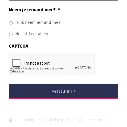
leeftijd?
Neem je iemand mee?
*
Ja, ik neem iemand mee
Nee, ik kom alleen
CAPTCHA
Je e-mailadres is veilig bij ons! Wij sturen geen spam!