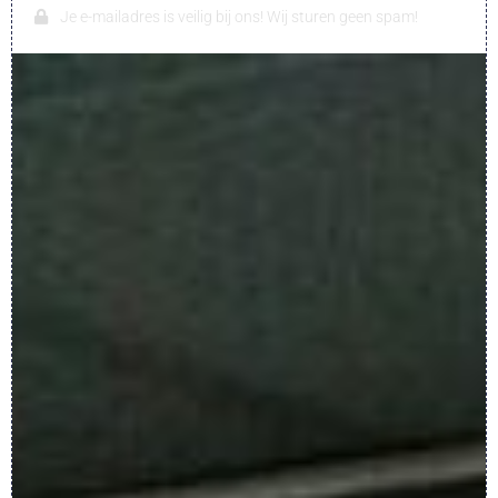
Je e-mailadres is veilig bij ons! Wij sturen geen spam!