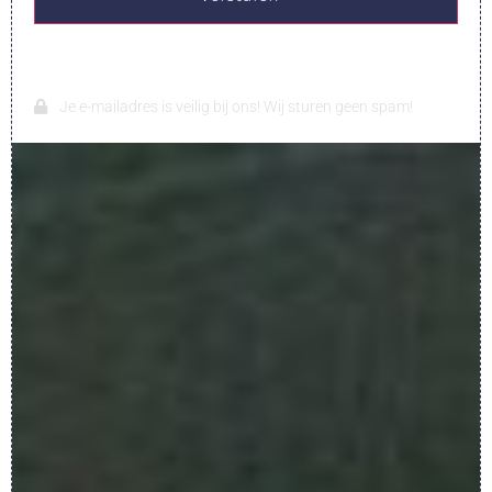
Je e-mailadres is veilig bij ons! Wij sturen geen spam!