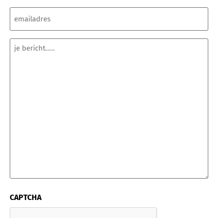
E-
mailadres
(Vereist)
Geen
titel
(Vereist)
CAPTCHA