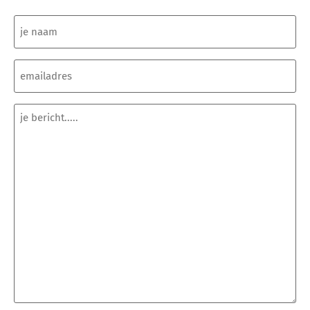
Naam
(Vereist)
E-
mailadres
(Vereist)
Geen
titel
(Vereist)