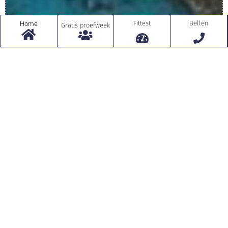
Fittest
Bellen
Home
Gratis proefweek