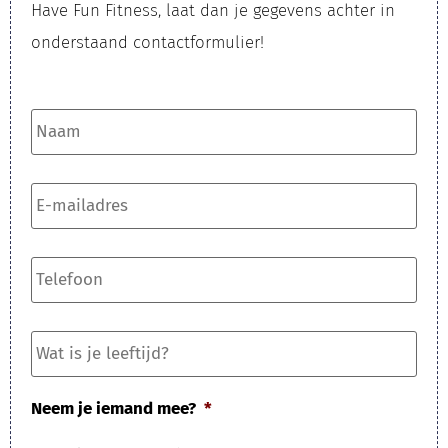
Have Fun Fitness, laat dan je gegevens achter in
onderstaand contactformulier!​
Naam
*
E-
mailadres
*
Telefoon
*
Wat
is
je
leeftijd?
Neem je iemand mee?
*